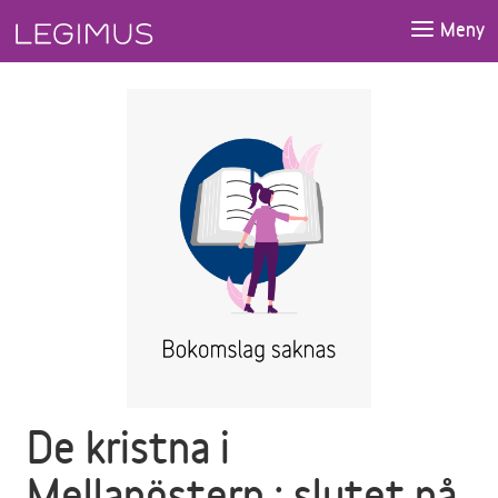
Gå till huvudinnehåll
Meny
De kristna i
Mellanöstern : slutet på