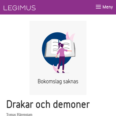
Gå till huvudinnehåll
Meny
Drakar och demoner
Tomas Härenstam