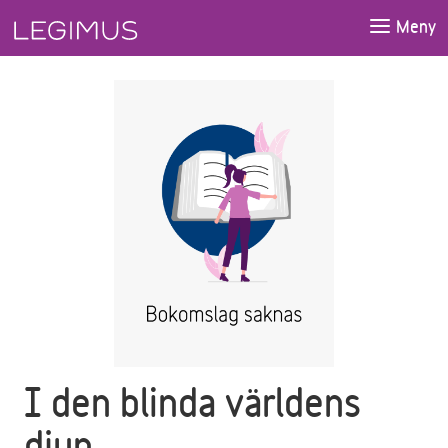
Gå till huvudinnehåll
Meny
I den blinda världens
djup