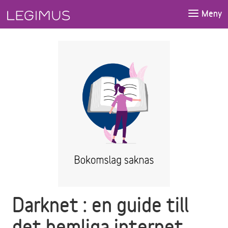
Gå till huvudinnehåll
Meny
Darknet : en guide till
det hemliga internet