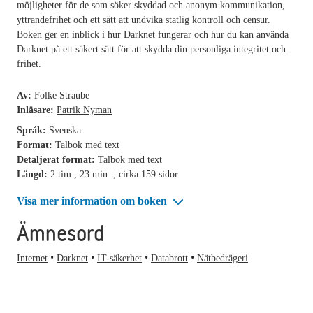
möjligheter för de som söker skyddad och anonym kommunikation,
yttrandefrihet och ett sätt att undvika statlig kontroll och censur.
Boken ger en inblick i hur Darknet fungerar och hur du kan använda
Darknet på ett säkert sätt för att skydda din personliga integritet och
frihet.
Av:
Folke Straube
Inläsare:
Patrik Nyman
Språk:
Svenska
Format:
Talbok med text
Detaljerat format:
Talbok med text
Längd:
2 tim., 23 min. ; cirka 159 sidor
Visa mer information om boken
Ämnesord
Internet
Darknet
IT-säkerhet
Databrott
Nätbedrägeri