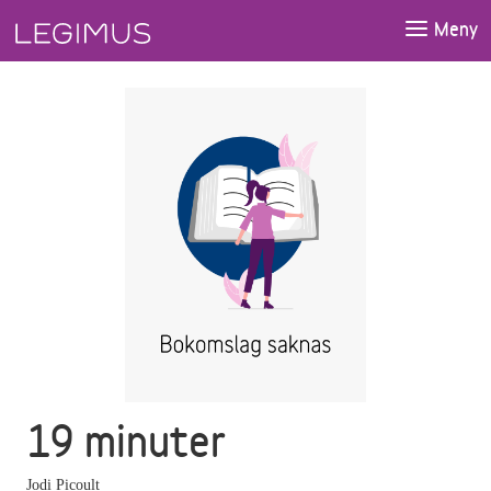
Gå till huvudinnehåll
Meny
19 minuter
Jodi Picoult