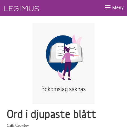
Gå till huvudinnehåll
Meny
Ord i djupaste blått
Cath Crowley