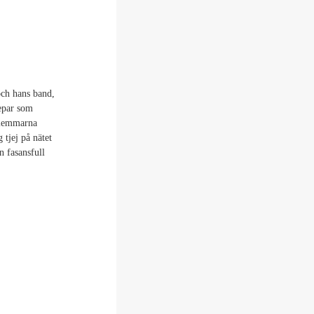
och hans band,
repar som
dlemmarna
 tjej på nätet
n fasansfull