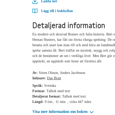
Ladda ner
Lägg till i bokhyllan
Detaljerad information
En modern och skruvad Romeo och Julia-historia. Bert 
Heman Hunters, har fått sin första riktiga spelning. De 
besatta och snart kan man till och med höra att bandme
spelar samma låt. Bert träffar en mystisk, snygg och rolig
och de bestämmer att ses i verkliga livet. Men Bert gör e
upptäckt, en upptäckt som hotar att förstöra allt.
Av:
Sören Olsson, Anders Jacobsson
Inläsare:
Dan Bratt
Språk:
Svenska
Format:
Talbok med text
Detaljerat format:
Talbok med text
Längd:
9 tim., 11 min. ; cirka 447 sidor
Visa mer information om boken