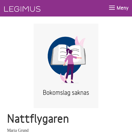
Gå till huvudinnehåll
Meny
Nattflygaren
Maria Grund