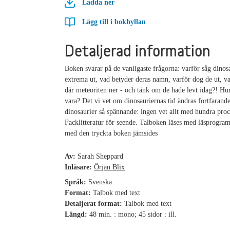
Ladda ner
Lägg till i bokhyllan
Detaljerad information
Boken svarar på de vanligaste frågorna: varför såg dinos
extrema ut, vad betyder deras namn, varför dog de ut, va
där meteoriten ner - och tänk om de hade levt idag?! Hur
vara? Det vi vet om dinosauriernas tid ändras fortfarand
dinosaurier så spännande: ingen vet allt med hundra proc
Facklitteratur för seende. Talboken läses med läsprogram 
med den tryckta boken jämsides
Av:
Sarah Sheppard
Inläsare:
Örjan Blix
Språk:
Svenska
Format:
Talbok med text
Detaljerat format:
Talbok med text
Längd:
48 min. : mono; 45 sidor : ill.