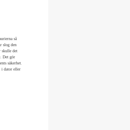
aurierna så
r slog den
 skulle det
e. Det gör
ents säkerhet.
i dator eller