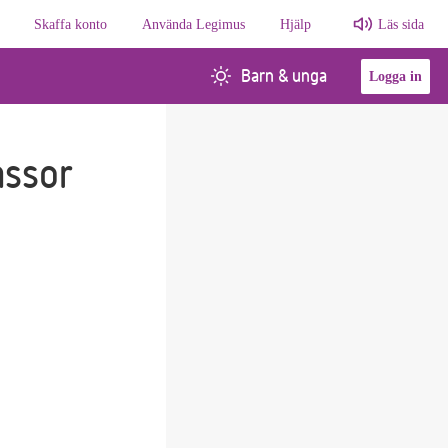
Skaffa konto
Använda Legimus
Hjälp
Läs sida
Barn & unga
Logga in
assor