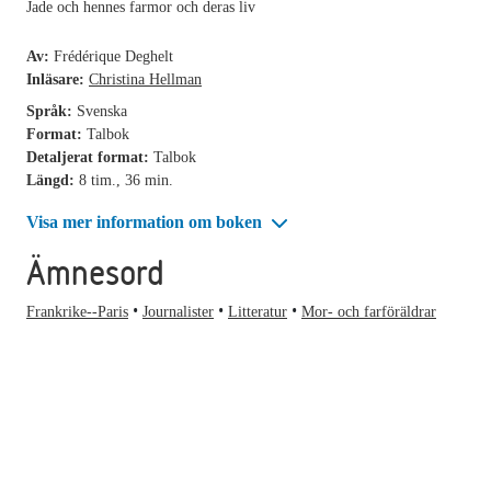
Jade och hennes farmor och deras liv
Av:
Frédérique Deghelt
Inläsare:
Christina Hellman
Språk:
Svenska
Format:
Talbok
Detaljerat format:
Talbok
Längd:
8 tim., 36 min.
Visa mer information om boken
Ämnesord
Frankrike--Paris
Journalister
Litteratur
Mor- och farföräldrar