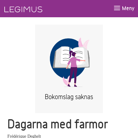
Gå till huvudinnehåll
Meny
Dagarna med farmor
Frédérique Deghelt