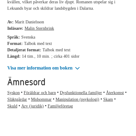
kvällen, vilket påverkar deras liv djupt. Romanen utspelar sig i
Leksands byar och skildrar landsbygden i Dalarna.
Av:
Marit Danielsson
Inläsare:
Malin Sternbrink
Språk:
Svenska
Format:
Talbok med text
Detaljerat format:
Talbok med text
Längd:
14 tim., 10 min. ; cirka 401 sidor
Visa mer information om boken
Ämnesord
Syskon
Föräldrar och barn
Dysfunktionella familjer
Återkomst
Släktgårdar
Midsommar
Manipulation (psykologi)
Skam
Skuld
Arv (juridik)
Familjeföretag