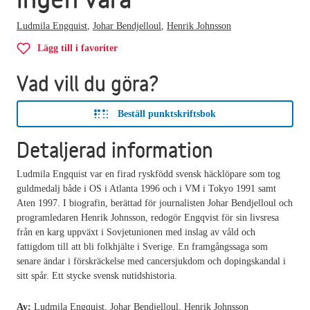
Ludmila Engquist
,
Johar Bendjelloul
,
Henrik Johnsson
Lägg till i favoriter
Vad vill du göra?
Beställ punktskriftsbok
Detaljerad information
Ludmila Engquist var en firad ryskfödd svensk häcklöpare som tog
guldmedalj både i OS i Atlanta 1996 och i VM i Tokyo 1991 samt
Aten 1997. I biografin, berättad för journalisten Johar Bendjelloul och
programledaren Henrik Johnsson, redogör Engqvist för sin livsresa
från en karg uppväxt i Sovjetunionen med inslag av våld och
fattigdom till att bli folkhjälte i Sverige. En framgångssaga som
senare ändar i förskräckelse med cancersjukdom och dopingskandal i
sitt spår. Ett stycke svensk nutidshistoria.
Av:
Ludmila Engquist, Johar Bendjelloul, Henrik Johnsson