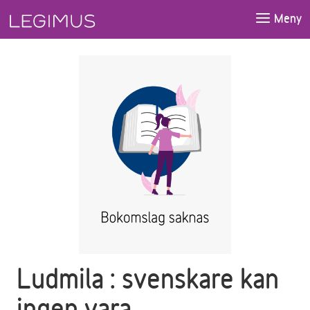
Gå till huvudinnehåll
Meny
Ludmila : svenskare kan
ingen vara