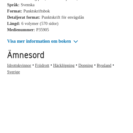
Språk:
Svenska
Format:
Punktskriftsbok
Detaljerat format:
Punktskrift för envägslån
Längd:
6 volymer (570 sidor)
Medienummer:
P35905
Visa mer information om boken
Ämnesord
Idrottskvinnor
Friidrott
Häcklöpning
Dopning
Ryssland
Sverige