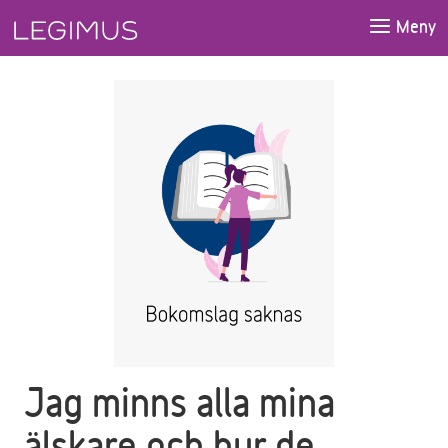
Gå till huvudinnehåll
Meny
Jag minns alla mina
älskare och hur de