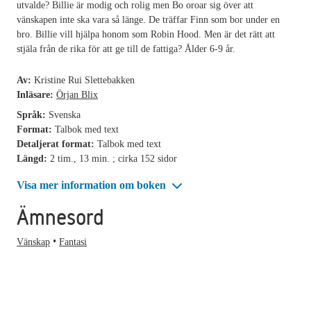
utvalde? Billie är modig och rolig men Bo oroar sig över att
vänskapen inte ska vara så länge. De träffar Finn som bor under en
bro. Billie vill hjälpa honom som Robin Hood. Men är det rätt att
stjäla från de rika för att ge till de fattiga? Ålder 6-9 år.
Av:
Kristine Rui Slettebakken
Inläsare:
Örjan Blix
Språk:
Svenska
Format:
Talbok med text
Detaljerat format:
Talbok med text
Längd:
2 tim., 13 min. ; cirka 152 sidor
Visa mer information om boken
Ämnesord
Vänskap
Fantasi