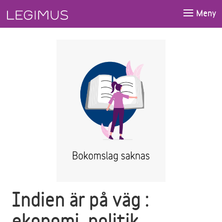
Gå till huvudinnehåll
Meny
Indien är på väg :
ekonomi, politik,