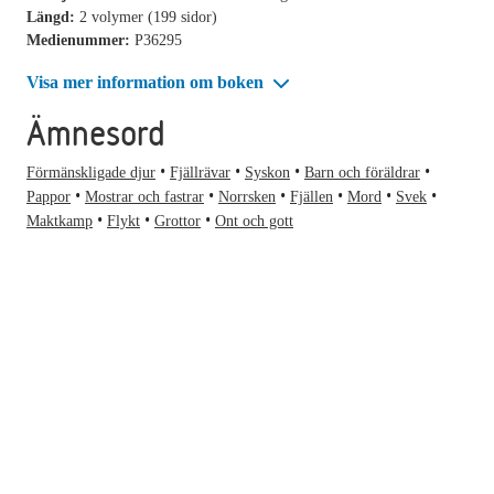
Längd:
2 volymer (199 sidor)
Medienummer:
P36295
Visa mer information om boken
Ämnesord
Förmänskligade djur
Fjällrävar
Syskon
Barn och föräldrar
Pappor
Mostrar och fastrar
Norrsken
Fjällen
Mord
Svek
Maktkamp
Flykt
Grottor
Ont och gott