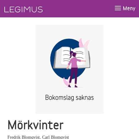
Gå till huvudinnehåll
Meny
Mörkvinter
Fredrik Blomqvist
,
Carl Blomqvist