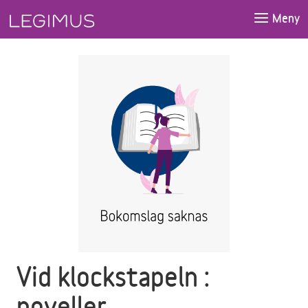
Gå till huvudinnehåll
Meny
Vid klockstapeln :
noveller