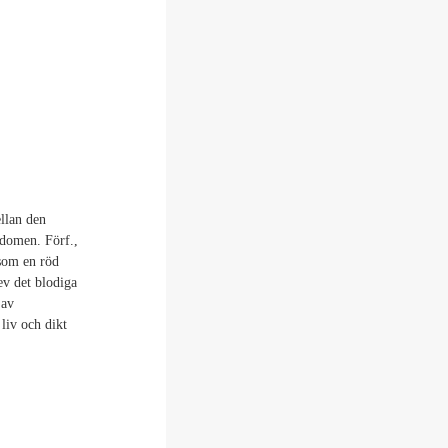
llan den
ndomen. Förf.,
 som en röd
ev det blodiga
 av
liv och dikt