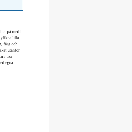
ller på med i
yfikna lilla
m, färg och
aket utanför
ara tror.
med egna