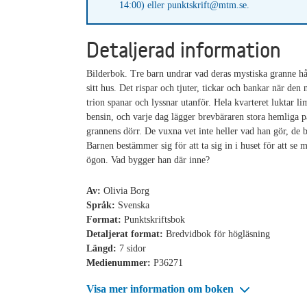
14:00) eller punktskrift@mtm.se.
Detaljerad information
Bilderbok. Tre barn undrar vad deras mystiska granne hå
sitt hus. Det rispar och tjuter, tickar och bankar när den n
trion spanar och lyssnar utanför. Hela kvarteret luktar li
bensin, och varje dag lägger brevbäraren stora hemliga p
grannens dörr. De vuxna vet inte heller vad han gör, de b
Barnen bestämmer sig för att ta sig in i huset för att se 
ögon. Vad bygger han där inne?
Av:
Olivia Borg
Språk:
Svenska
Format:
Punktskriftsbok
Detaljerat format:
Bredvidbok för högläsning
Längd:
7 sidor
Medienummer:
P36271
Visa mer information om boken