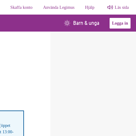
Skaffa konto
Använda Legimus
Hjälp
Läs sida
Barn & unga
Logga in
(öppet
t 13:00-