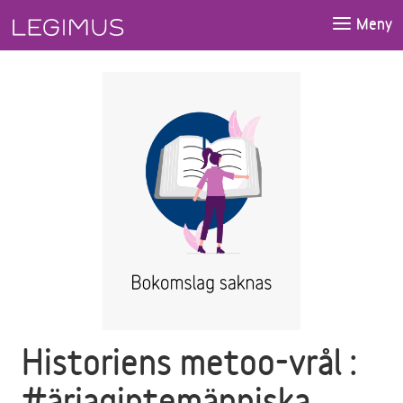
Gå till huvudinnehåll
Meny
Historiens metoo-vrål :
#ärjagintemänniska