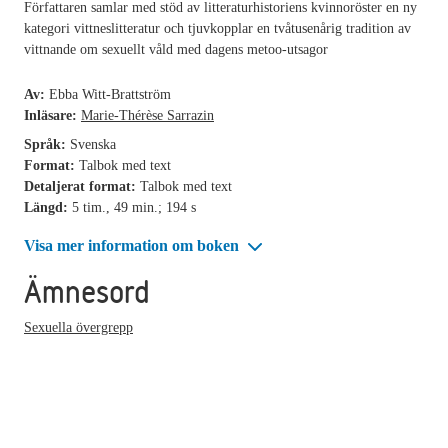
Författaren samlar med stöd av litteraturhistoriens kvinnoröster en ny
kategori vittneslitteratur och tjuvkopplar en tvåtusenårig tradition av
vittnande om sexuellt våld med dagens metoo-utsagor
Av:
Ebba Witt-Brattström
Inläsare:
Marie-Thérèse Sarrazin
Språk:
Svenska
Format:
Talbok med text
Detaljerat format:
Talbok med text
Längd:
5 tim., 49 min.; 194 s
Visa mer information om boken
Ämnesord
Sexuella övergrepp