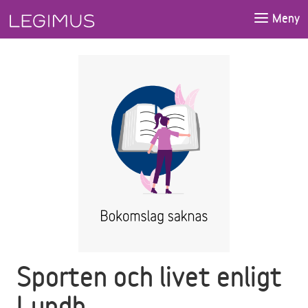
Gå till huvudinnehåll
Meny
Sporten och livet enligt
Lundh