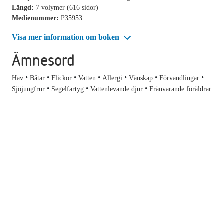
Längd:
7 volymer (616 sidor)
Medienummer:
P35953
Visa mer information om boken
Ämnesord
Hav
Båtar
Flickor
Vatten
Allergi
Vänskap
Förvandlingar
Sjöjungfrur
Segelfartyg
Vattenlevande djur
Frånvarande föräldrar