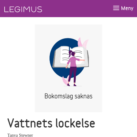
Gå till huvudinnehåll
Meny
Vattnets lockelse
Tanya Stewner