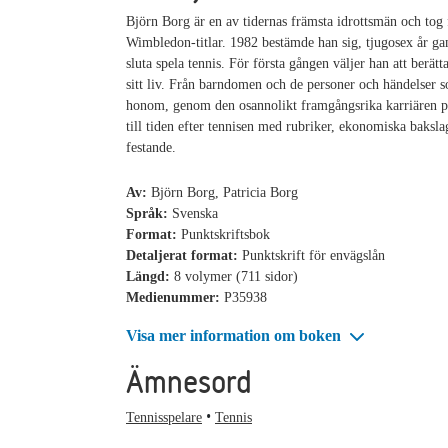
Björn Borg är en av tidernas främsta idrottsmän och tog
Wimbledon-titlar. 1982 bestämde han sig, tjugosex år ga
sluta spela tennis. För första gången väljer han att berät
sitt liv. Från barndomen och de personer och händelser
honom, genom den osannolikt framgångsrika karriären p
till tiden efter tennisen med rubriker, ekonomiska baksla
festande.
Av:
Björn Borg, Patricia Borg
Språk:
Svenska
Format:
Punktskriftsbok
Detaljerat format:
Punktskrift för envägslån
Längd:
8 volymer (711 sidor)
Medienummer:
P35938
Visa mer information om boken
Ämnesord
Tennisspelare
Tennis