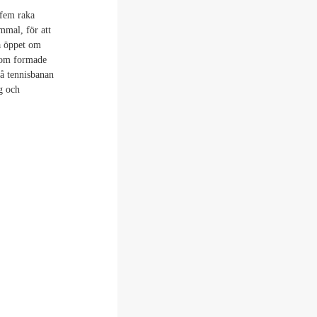
 fem raka
mmal, för att
ta öppet om
 som formade
å tennisbanan
g och