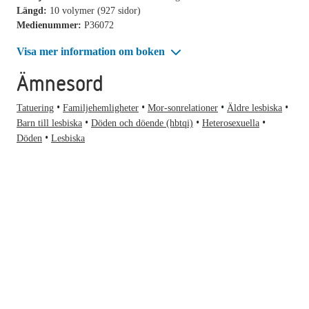
Längd:
10 volymer (927 sidor)
Medienummer:
P36072
Visa mer information om boken
Ämnesord
Tatuering
Familjehemligheter
Mor-sonrelationer
Äldre lesbiska
Barn till lesbiska
Döden och döende (hbtqi)
Heterosexuella
Döden
Lesbiska