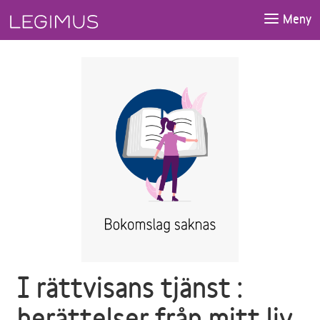
Gå till huvudinnehåll
Meny
I rättvisans tjänst :
berättelser från mitt liv