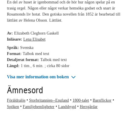
En del av huset är igenbommad och de hör hur någon spelar på en
trasig orgel. Någon eller något verkar hemsöka godset och snart är
Rosamonds liv hotat. Den gotiska novellen från 1852 är bearbetad till
lättläst av Helena Olsson. Lättläst.
Av:
Elizabeth Cleghorn Gaskell
Inläsare:
Lena Elisabet
Språk:
Svenska
Format:
Talbok med text
Detaljerat format:
Talbok med text
Längd:
1 tim., 6 min. ; cirka 80 sidor
Visa mer information om boken
Ämnesord
Föräldralös
Storbritannien--England
1800-talet
Barnflickor
Spöken
Familjehemligheter
Landsbygd
Herrgårdar