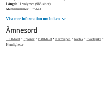
Längd:
11 volymer (983 sidor)
Medienummer:
P35641
Visa mer information om boken
Ämnesord
1950-talet
Spioner
1980-talet
Kärnvapen
Kärlek
Svartsjuka
Hemligheter