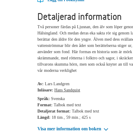
Detaljerad information
Två personer färdas på Ljusnan, den älv som löper gen
Hälsingland. Och medan deras eka sakta rör sig genom l
berättar den äldre för den yngre. Älven med dess svällan
vattenströmmar blir den åder som berättelserna stiger ur, 
använder som fond. Här formas en historia som är mörk
skrämmande, med rötterna i folktro och sagor, i skräcken
tillvarons skumma hörn, men som också knyter an till v
vår moderna verklighet
Av:
Lars Landgren
Inläsare:
Hans Sandquist
Språk:
Svenska
Format:
Talbok med text
Detaljerat format:
Talbok med text
Längd:
18 tim., 59 min.; 425 s
Visa mer information om boken