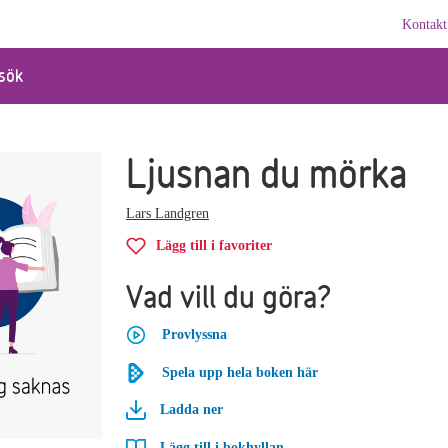
Kontakt
sök
Ljusnan du mörka
Lars Landgren
Lägg till i favoriter
Vad vill du göra?
Provlyssna
Spela upp hela boken här
Ladda ner
Lägg till i bokhyllan