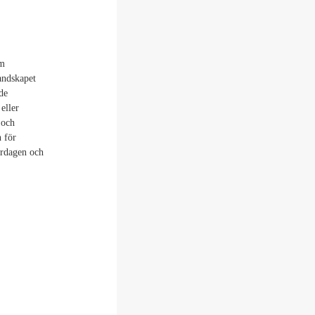
om
andskapet
de
eller
 och
 för
ardagen och