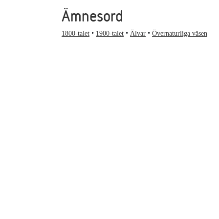
Ämnesord
1800-talet
1900-talet
Älvar
Övernaturliga väsen