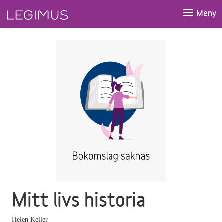
Gå till huvudinnehåll
Meny
Mitt livs historia
Helen Keller