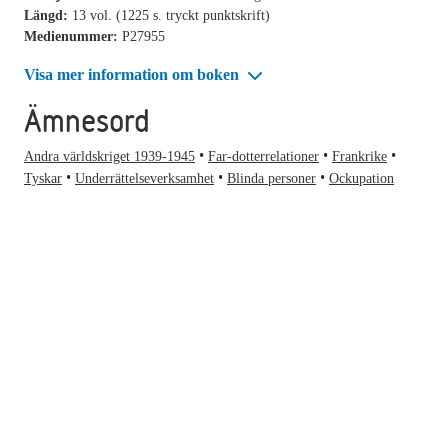
Längd:
13 vol. (1225 s. tryckt punktskrift)
Medienummer:
P27955
Visa mer information om boken
Ämnesord
Andra världskriget 1939-1945
Far-dotterrelationer
Frankrike
Tyskar
Underrättelseverksamhet
Blinda personer
Ockupation