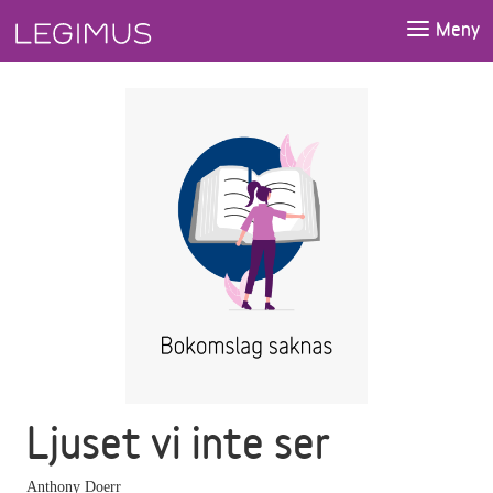
Gå till huvudinnehåll
Meny
Ljuset vi inte ser
Anthony Doerr