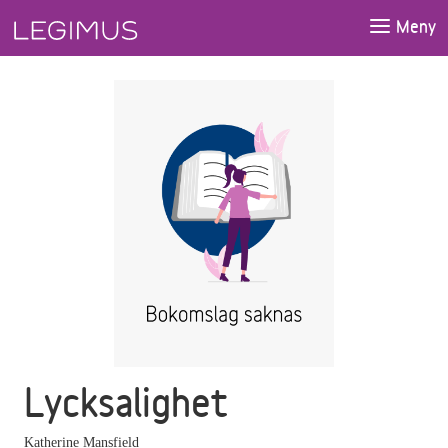
Gå till huvudinnehåll
Meny
Lycksalighet
Katherine Mansfield