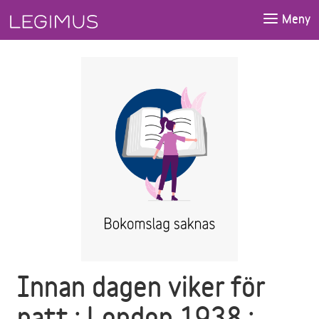
Gå till huvudinnehåll
Meny
Innan dagen viker för
natt : London 1938 :