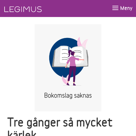
Gå till huvudinnehåll
Meny
Tre gånger så mycket
kärlek