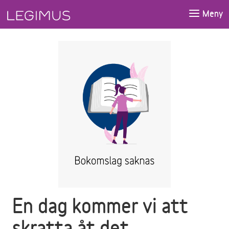
Gå till huvudinnehåll
Meny
En dag kommer vi att
skratta åt det