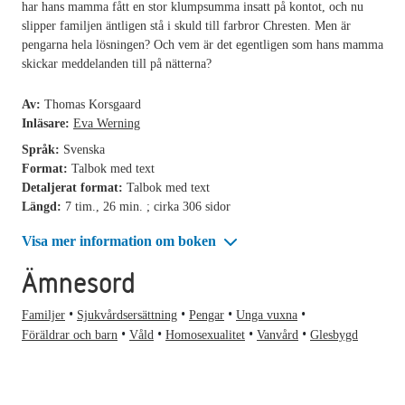
har hans mamma fått en stor klumpsumma insatt på kontot, och nu
slipper familjen äntligen stå i skuld till farbror Chresten. Men är
pengarna hela lösningen? Och vem är det egentligen som hans mamma
skickar meddelanden till på nätterna?
Av:
Thomas Korsgaard
Inläsare:
Eva Werning
Språk:
Svenska
Format:
Talbok med text
Detaljerat format:
Talbok med text
Längd:
7 tim., 26 min. ; cirka 306 sidor
Visa mer information om boken
Ämnesord
Familjer
Sjukvårdsersättning
Pengar
Unga vuxna
Föräldrar och barn
Våld
Homosexualitet
Vanvård
Glesbygd