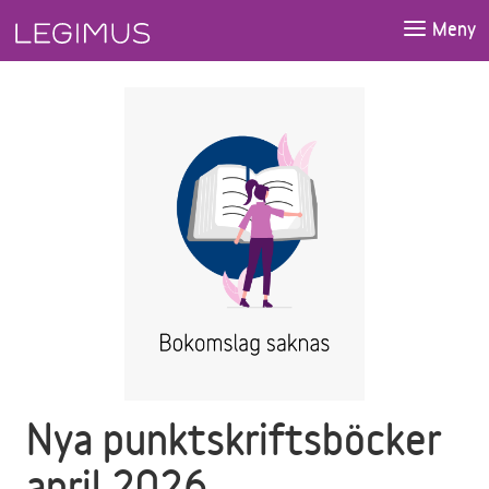
Gå till huvudinnehåll
Meny
Nya punktskriftsböcker
april 2026