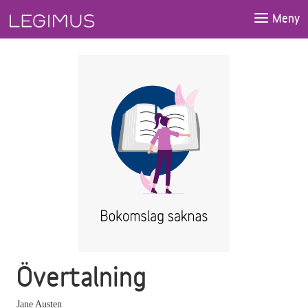
Gå till huvudinnehåll
Meny
Övertalning
Jane Austen