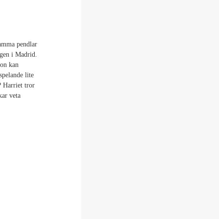
mamma pendlar
ngen i Madrid.
 hon kan
pelande lite
Harriet tror
kar veta