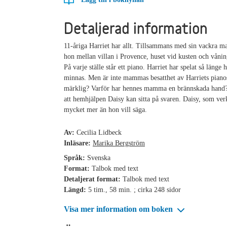
Detaljerad information
11-åriga Harriet har allt. Tillsammans med sin vackra 
hon mellan villan i Provence, huset vid kusten och våni
På varje ställe står ett piano. Harriet har spelat så länge
minnas. Men är inte mammas besatthet av Harriets pianos
märklig? Varför har hennes mamma en brännskada hand? 
att hemhjälpen Daisy kan sitta på svaren. Daisy, som ver
mycket mer än hon vill säga.
Av:
Cecilia Lidbeck
Inläsare:
Marika Bergström
Språk:
Svenska
Format:
Talbok med text
Detaljerat format:
Talbok med text
Längd:
5 tim., 58 min. ; cirka 248 sidor
Visa mer information om boken