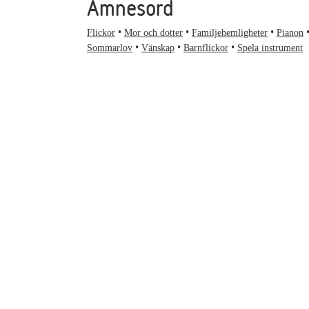
Ämnesord
Flickor
Mor och dotter
Familjehemligheter
Pianon
Sommarlov
Vänskap
Barnflickor
Spela instrument