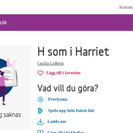
Kontakt
sök
H som i Harriet
Cecilia Lidbeck
Lägg till i favoriter
Vad vill du göra?
Provlyssna
Spela upp hela boken här
Ladda ner
Lägg till i bokhyllan