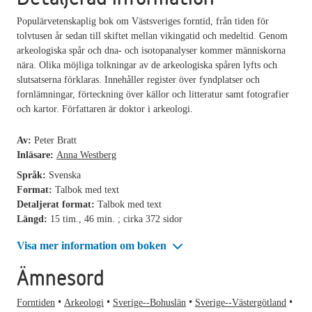
Populärvetenskaplig bok om Västsveriges forntid, från tiden för
tolvtusen år sedan till skiftet mellan vikingatid och medeltid. Genom
arkeologiska spår och dna- och isotopanalyser kommer människorna
nära. Olika möjliga tolkningar av de arkeologiska spåren lyfts och
slutsatserna förklaras. Innehåller register över fyndplatser och
fornlämningar, förteckning över källor och litteratur samt fotografier
och kartor. Författaren är doktor i arkeologi.
Av:
Peter Bratt
Inläsare:
Anna Westberg
Språk:
Svenska
Format:
Talbok med text
Detaljerat format:
Talbok med text
Längd:
15 tim., 46 min. ; cirka 372 sidor
Visa mer information om boken
Ämnesord
Forntiden
Arkeologi
Sverige--Bohuslän
Sverige--Västergötland