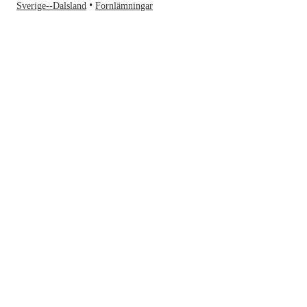
Sverige--Dalsland
Fornlämningar