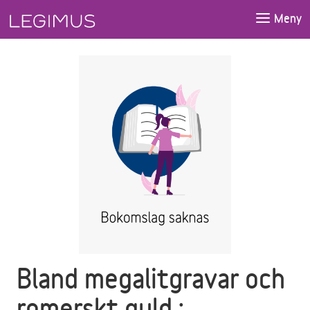
Gå till huvudinnehåll
Meny
Bland megalitgravar och
romerskt guld :