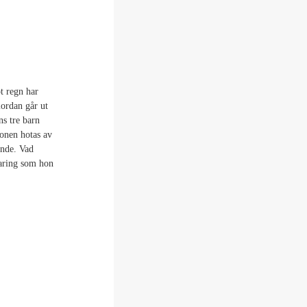
t regn har
iordan går ut
ns tre barn
sonen hotas av
ande. Vad
laring som hon