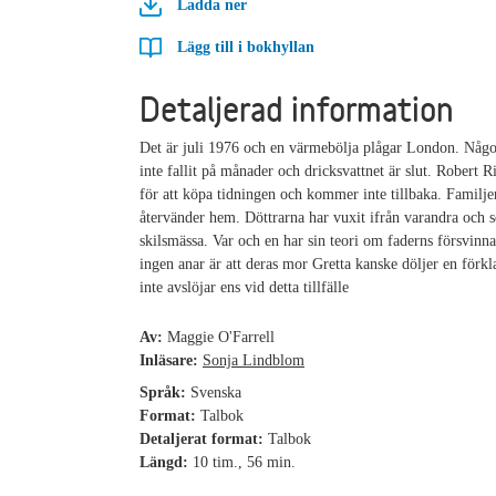
Ladda ner
Lägg till i bokhyllan
Detaljerad information
Det är juli 1976 och en värmebölja plågar London. Någo
inte fallit på månader och dricksvattnet är slut. Robert R
för att köpa tidningen och kommer inte tillbaka. Familje
återvänder hem. Döttrarna har vuxit ifrån varandra och 
skilsmässa. Var och en har sin teori om faderns försvinn
ingen anar är att deras mor Gretta kanske döljer en förk
inte avslöjar ens vid detta tillfälle
Av:
Maggie O'Farrell
Inläsare:
Sonja Lindblom
Språk:
Svenska
Format:
Talbok
Detaljerat format:
Talbok
Längd:
10 tim., 56 min.