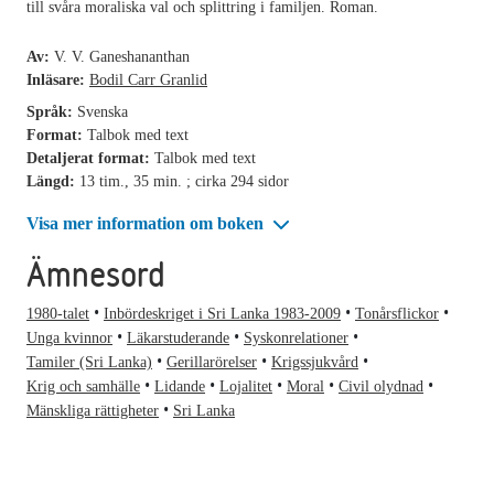
till svåra moraliska val och splittring i familjen. Roman.
Av:
V. V. Ganeshananthan
Inläsare:
Bodil Carr Granlid
Språk:
Svenska
Format:
Talbok med text
Detaljerat format:
Talbok med text
Längd:
13 tim., 35 min. ; cirka 294 sidor
Visa mer information om boken
Ämnesord
1980-talet
Inbördeskriget i Sri Lanka 1983-2009
Tonårsflickor
Unga kvinnor
Läkarstuderande
Syskonrelationer
Tamiler (Sri Lanka)
Gerillarörelser
Krigssjukvård
Krig och samhälle
Lidande
Lojalitet
Moral
Civil olydnad
Mänskliga rättigheter
Sri Lanka