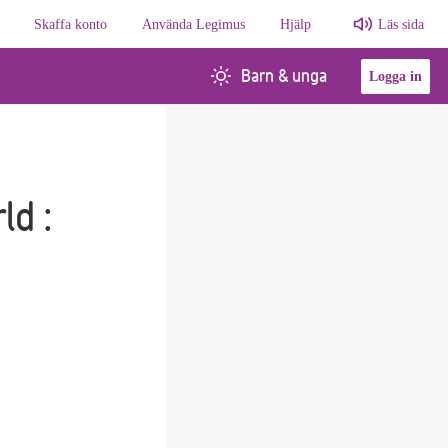
Skaffa konto
Använda Legimus
Hjälp
Läs sida
Barn & unga
Logga in
ld :