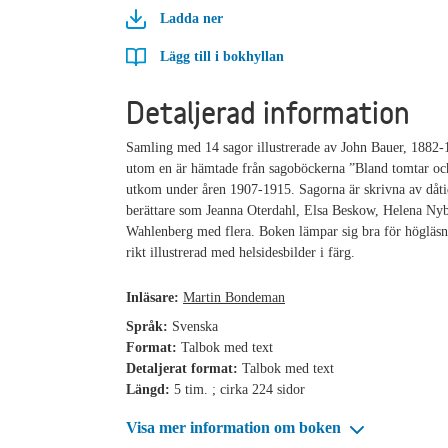
Ladda ner
Lägg till i bokhyllan
Detaljerad information
Samling med 14 sagor illustrerade av John Bauer, 1882-
utom en är hämtade från sagoböckerna ”Bland tomtar oc
utkom under åren 1907-1915. Sagorna är skrivna av dåti
berättare som Jeanna Oterdahl, Elsa Beskow, Helena N
Wahlenberg med flera. Boken lämpar sig bra för högläsn
rikt illustrerad med helsidesbilder i färg.
Inläsare:
Martin Bondeman
Språk:
Svenska
Format:
Talbok med text
Detaljerat format:
Talbok med text
Längd:
5 tim. ; cirka 224 sidor
Visa mer information om boken