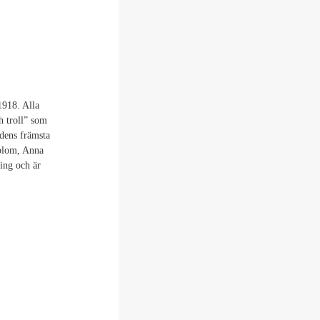
1918. Alla
h troll” som
dens främsta
yblom, Anna
ing och är