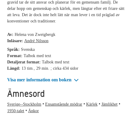
gravid tar de sitt ansvar och planerar för en gemensam familj. De
delar hopp om gemenskap och kärlek, men längtar efter ett friare sätt
att leva. Det är dock inte helt lätt när man lever i en tid präglad av
konventioner och traditioner.
Av:
Helena von Zweigbergk
Inläsare:
André Nilsson
Språk:
Svenska
Format:
Talbok med text
Detaljerat format:
Talbok med text
Längd:
13 tim., 29 min. ; cirka 434 sidor
Visa mer information om boken
Ämnesord
Sverige--Stockholm
Ensamstående mödrar
Kärlek
Jämlikhet
1950-talet
Änkor