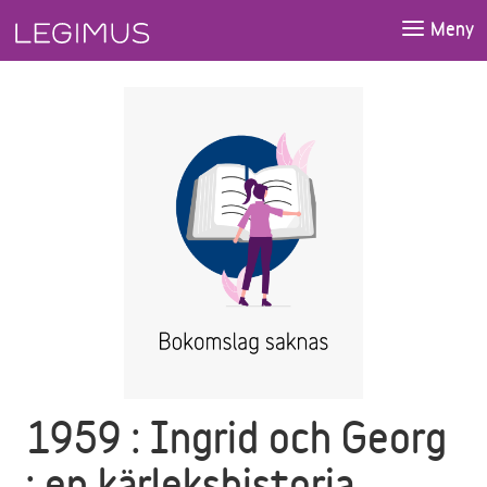
Gå till huvudinnehåll
Meny
1959 : Ingrid och Georg
: en kärlekshistoria