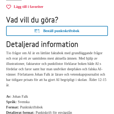
Lägg till i favoriter
Vad vill du göra?
Beställ punktskriftsbok
Detaljerad information
Tio frågor om AI är en lättläst faktabok med grundläggande frågor
och svar på ett av samtidens mest aktuella ämnen. Med hjälp av
illustrationer, faktarutor och punktlistor förklarar boken både AI:s
fördelar och faror samt hur man undviker deepfakes och falska AI-
vänner. Författaren Johan Falk är lärare och vetenskapsjournalist och
har tidigare prisats för att ha gjort AI begripligt i skolan. Ålder 12-15
år.
Av:
Johan Falk
Språk:
Svenska
Format:
Punktskriftsbok
Detaljerat format:
Punktskrift för envägslån