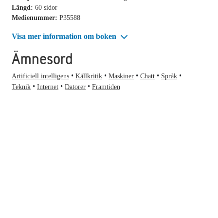
Längd:
60 sidor
Medienummer:
P35588
Visa mer information om boken
Ämnesord
Artificiell intelligens
Källkritik
Maskiner
Chatt
Språk
Teknik
Internet
Datorer
Framtiden