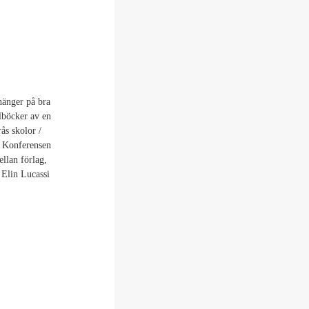
 hänger på bra
alböcker av en
ås skolor /
. Konferensen
llan förlag,
 Elin Lucassi