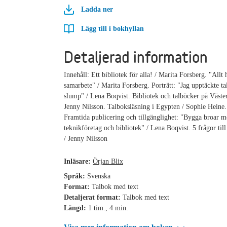
Ladda ner
Lägg till i bokhyllan
Detaljerad information
Innehåll: Ett bibliotek för alla! / Marita Forsberg. "Allt
samarbete" / Marita Forsberg. Porträtt: "Jag upptäckte t
slump" / Lena Boqvist. Bibliotek och talböcker på Väster
Jenny Nilsson. Talboksläsning i Egypten / Sophie Heine
Framtida publicering och tillgänglighet: "Bygga broar me
teknikföretag och bibliotek" / Lena Boqvist. 5 frågor till
/ Jenny Nilsson
Inläsare:
Örjan Blix
Språk:
Svenska
Format:
Talbok med text
Detaljerat format:
Talbok med text
Längd:
1 tim., 4 min.