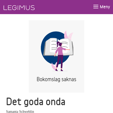
Gå till huvudinnehåll
Meny
Det goda onda
Samanta Schweblin