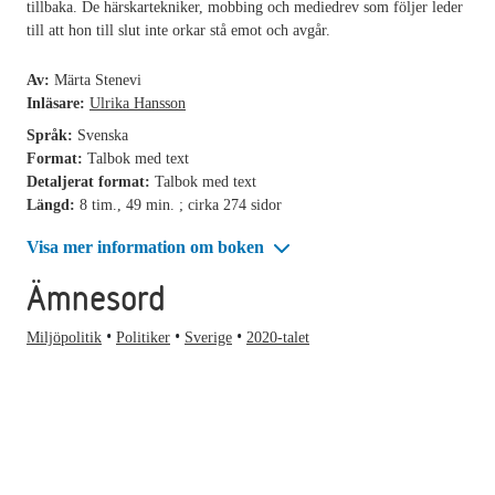
tillbaka. De härskartekniker, mobbing och mediedrev som följer leder
till att hon till slut inte orkar stå emot och avgår.
Av:
Märta Stenevi
Inläsare:
Ulrika Hansson
Språk:
Svenska
Format:
Talbok med text
Detaljerat format:
Talbok med text
Längd:
8 tim., 49 min. ; cirka 274 sidor
Visa mer information om boken
Ämnesord
Miljöpolitik
Politiker
Sverige
2020-talet