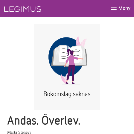
Gå till huvudinnehåll
Meny
Andas. Överlev.
Märta Stenevi