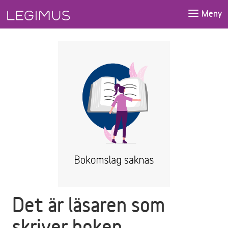
Gå till huvudinnehåll
Meny
Det är läsaren som
skriver boken