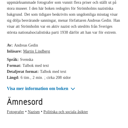
uppmärksammade fotografer som vunnit flera priser och ställt ut på
stora museer. I den här boken redogörs för Strömholms nazistiska
bakgrund. Det som tidigare beskrivits som ungdomliga misstag visar
sig dölja besvärande sanningar, menar författaren Andreas Gedin. Han
visar att Strömholm var en aktiv nazist och uteslöts från Sveriges
största nationalsocialistiska parti 1938 därför att han var för extrem.
Av:
Andreas Gedin
Inläsare:
Martin Lindberg
Språk:
Svenska
Format:
Talbok med text
Detaljerat format:
Talbok med text
Längd:
6 tim., 2 min. ; cirka 208 sidor
Visa mer information om boken
Ämnesord
Fotografer
Nazism
Politiska och sociala åsikter