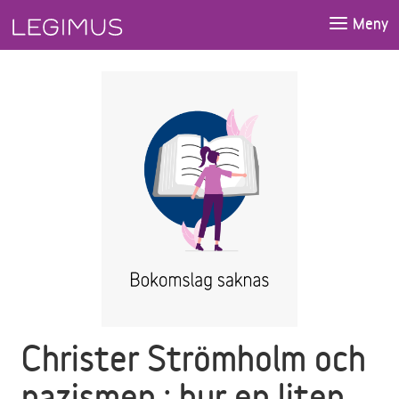
Gå till huvudinnehåll
Meny
Christer Strömholm och
nazismen : hur en liten