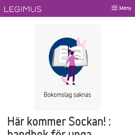
Gå till huvudinnehåll
Meny
Här kommer Sockan! :
handbok för unga