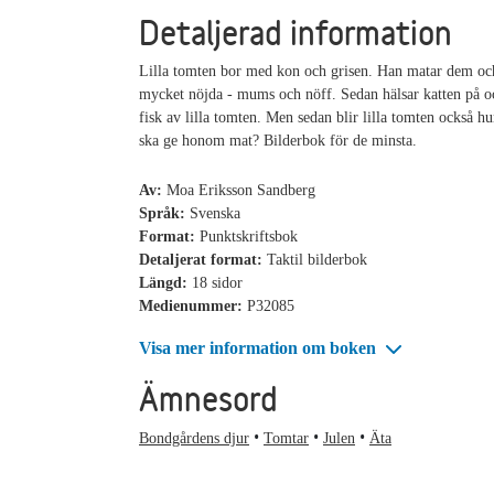
Detaljerad information
Lilla tomten bor med kon och grisen. Han matar dem oc
mycket nöjda - mums och nöff. Sedan hälsar katten på o
fisk av lilla tomten. Men sedan blir lilla tomten också h
ska ge honom mat? Bilderbok för de minsta.
Av:
Moa Eriksson Sandberg
Språk:
Svenska
Format:
Punktskriftsbok
Detaljerat format:
Taktil bilderbok
Längd:
18 sidor
Medienummer:
P32085
Visa mer information om boken
Ämnesord
Bondgårdens djur
Tomtar
Julen
Äta