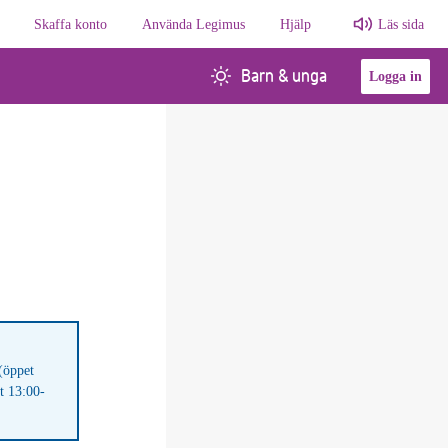
Skaffa konto
Använda Legimus
Hjälp
Läs sida
Barn & unga
Logga in
(öppet
t 13:00-