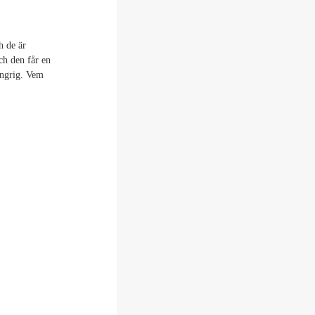
h de är
ch den får en
ungrig. Vem